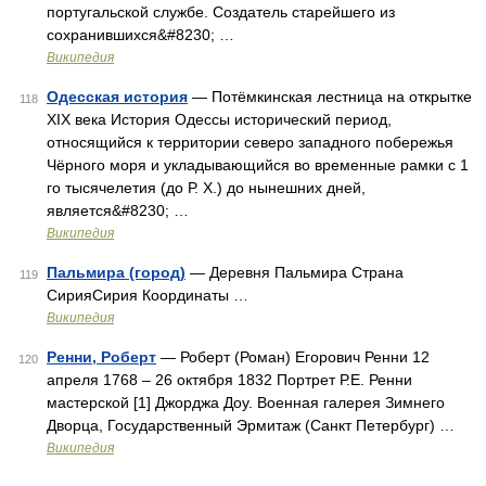
португальской службе. Создатель старейшего из
сохранившихся&#8230; …
Википедия
Одесская история
— Потёмкинская лестница на открытке
118
XIX века История Одессы исторический период,
относящийся к территории северо западного побережья
Чёрного моря и укладывающийся во временные рамки с 1
го тысячелетия (до Р. Х.) до нынешних дней,
является&#8230; …
Википедия
Пальмира (город)
— Деревня Пальмира Страна
119
СирияСирия Координаты …
Википедия
Ренни, Роберт
— Роберт (Роман) Егорович Ренни 12
120
апреля 1768 – 26 октября 1832 Портрет Р.Е. Ренни
мастерской [1] Джорджа Доу. Военная галерея Зимнего
Дворца, Государственный Эрмитаж (Санкт Петербург) …
Википедия