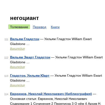
негоциант
Толкование
Перевод
Книги
Вильям Гладстон
— Уильям Гладстон William Ewart
111
Gladstone …
Википедия
Вильям Эварт Гладстон
— Уильям Гладстон William Ewart
112
Gladstone …
Википедия
Гладстон, Уильям Юарт
— Уильям Гладстон William Ewart
113
Gladstone …
Википедия
Евреинов, Николай Николаевич (библиография)
—
114
Основная статья: Евреинов, Николай Николаевич
Содержание 1 Сочинения 2 Переписка 3 О нём 4 Архив Н.