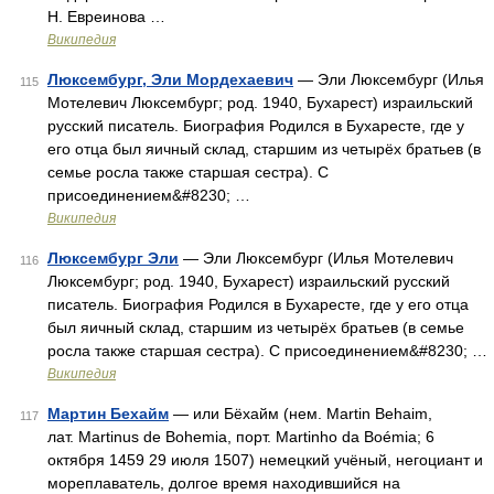
Н. Евреинова …
Википедия
Люксембург, Эли Мордехаевич
— Эли Люксембург (Илья
115
Мотелевич Люксембург; род. 1940, Бухарест) израильский
русский писатель. Биография Родился в Бухаресте, где у
его отца был яичный склад, старшим из четырёх братьев (в
семье росла также старшая сестра). С
присоединением&#8230; …
Википедия
Люксембург Эли
— Эли Люксембург (Илья Мотелевич
116
Люксембург; род. 1940, Бухарест) израильский русский
писатель. Биография Родился в Бухаресте, где у его отца
был яичный склад, старшим из четырёх братьев (в семье
росла также старшая сестра). С присоединением&#8230; …
Википедия
Мартин Бехайм
— или Бёхайм (нем. Martin Behaim,
117
лат. Martinus de Bohemia, порт. Martinho da Boémia; 6
октября 1459 29 июля 1507) немецкий учёный, негоциант и
мореплаватель, долгое время находившийся на